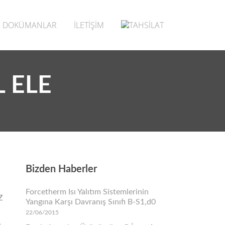
DOKÜMANLAR
İLETİŞİM
L ELE
Bizden Haberler
Forcetherm Isı Yalıtım Sistemlerinin
Z
Yangına Karşı Davranış Sınıfı B-S1,d0
22/06/2015
,