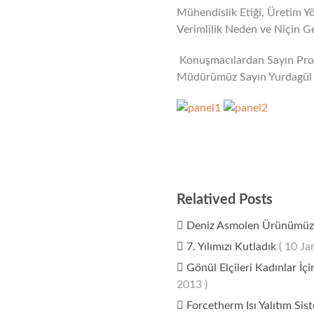
Mühendislik Etiği, Üretim Y
Verimlilik Neden ve Niçin Ger
Konuşmacılardan Sayın Prof. 
Müdürümüz Sayın Yurdagül S
Relatived Posts
Deniz Asmolen Ürünümüze 
7. Yılımızı Kutladık
( 10 Ja
Gönül Elçileri Kadınlar İçi
2013 )
Forcetherm Isı Yalıtım Sis