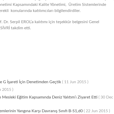
önetimi Kapsamındaki Kalite Yönetimi, Üretim Sistemlerinde
ekli konularında katılımcıları bilgilendirdiler.
Dr. Serpil EROL’a kalıtımı için teşekkür belgesini Genel
İVRİ takdim etti.
G İşareti İçin Denetimden Geçtik
( 11 Jun 2015 )
n 2015 )
n Mesleki Eğitim Kapsamında Deniz Yalıtım’ı Ziyaret Etti
( 30 Dec
temlerinin Yangına Karşı Davranış Sınıfı B-S1,d0
( 22 Jun 2015 )