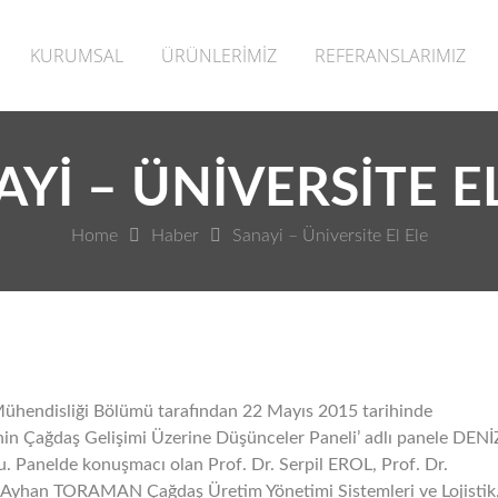
KURUMSAL
ÜRÜNLERİMİZ
REFERANSLARIMIZ
YI – ÜNIVERSITE E
Home
Haber
Sanayi – Üniversite El Ele
 Mühendisliği Bölümü tarafından 22 Mayıs 2015 tarihinde
in Çağdaş Gelişimi Üzerine Düşünceler Paneli’ adlı panele DENİ
u.
Panelde konuşmacı olan Prof. Dr. Serpil EROL, Prof. Dr.
Ayhan TORAMAN Çağdaş Üretim Yönetimi Sistemleri ve Lojistik