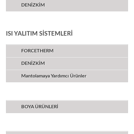
DENİZKİM
ISI YALITIM SİSTEMLERİ
FORCETHERM
DENİZKİM
Mantolamaya Yardımcı Ürünler
BOYA ÜRÜNLERİ