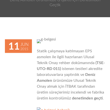
Deniz Asmolen Ürünümüze G İşareti İçin Denetimden
Geçtik
11
JUN
2015
Statik çalışmaya katılmayan EPS
asmolen ile ilgili hazırlanan Ulusal
Teknik Onay rehber dokümanında
(TSE-
UTO-RD 011)
istenen testleri akredite
laboratuvarlara yaptırdık ve
Deniz
Asmolen
ürünümüze Ulusal Teknik
Onay almak için İTBAK tarafından
üretim süreçlerimiz incelendi ve fabrika
üretim kontrolümüz
denetimden geçti
.