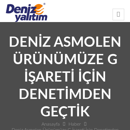
DENIZ ASMOLEN
ÜRÜNÜMÜZE G
İŞARETI İÇIN
DENETIMDEN
GEÇTIK
Anasayfa
Haber