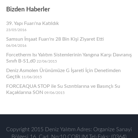
Bizden Haberler
39. Yapı Fuarı'na Katıldık
23/05/2016
Samsun İnşaat Fuarı'nı 28 Bin Kişi Ziyaret Etti
06/04/2016
Forcetherm Isı Yalıtım Sistemlerinin Yangına Karşı Davranış
Sınıfı B-S1,d0
22/06/2015
Deniz Asmolen Ürünümüze G İşareti İçin Denetimden
Geçtik
11/06/2015
FORCEAQUA STOP ile Su Sızıntılarına ve Basınçlı Su
Kaçaklarına SON
09/06/2015
Copyright 2015 Deniz Yalıtım Adres: Organize Sanayi
Bölgesi 16. Cad. No:10 ÇORUM Tel-Faks: (0364)