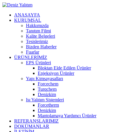
ANASAYFA
KURUMSAL
Hakkımızda
Tanıtım Filmi
Kalite Belgeleri
Tesislerimiz
Bizden Haberler
Fuarlar
ÜRÜNLERİMİZ
EPS Ürünleri
Bloktan Elde Edilen Ürünler
Enjeksiyon Ürünler
Yapı Kimsayasalları
Forcechem
Turqchem
Denizkim
Isı Yalıtım Sistemleri
Forcetherm
Denizkim
Mantolamaya Yardımcı Ürünler
REFERANSLARIMIZ
DOKÜMANLAR
İLETİŞİM