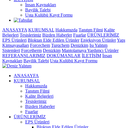
İnsan Kaynakları
Bayilik Talebi
Usta Kulübü Kayıt Formu
ANASAYFA
KURUMSAL
Hakkımızda
Tanıtım Filmi
Kalite
Belgeleri
Tesislerimiz
Bizden Haberler
Fuarlar
ÜRÜNLERİMİZ
EPS Ürünleri
Bloktan Elde Edilen Ürünler
Enjeksiyon Ürünler
Yapı
Kimsayasalları
Forcechem
Turqchem
Denizkim
Isı Yalıtım
Sistemleri
Forcetherm
Denizkim
Mantolamaya Yardımcı Ürünler
REFERANSLARIMIZ
DOKÜMANLAR
İLETİŞİM
İnsan
Kaynakları
Bayilik Talebi
Usta Kulübü Kayıt Formu
ANASAYFA
KURUMSAL
Hakkımızda
Tanıtım Filmi
Kalite Belgeleri
Tesislerimiz
Bizden Haberler
Fuarlar
ÜRÜNLERİMİZ
EPS Ürünleri
Bloktan Elde Edilen Ürünler