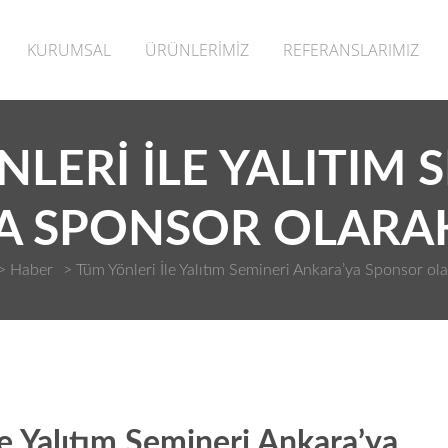
KURUMSAL
ÜRÜNLERİMİZ
REFERANSLARIMIZ
LERI İLE YALITIM 
A SPONSOR OLARAK
>
Haber
>
Tüm Yönleri İle Yalıtım Semineri Ankara’ya Sponsor ola
le Yalıtım Semineri Ankara’ya