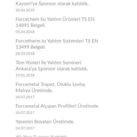
Kayseri’ye Sponsor olarak katıldık.
20.04.2018
Forcechem Su Yalıtım Ürünleri TS EN
14891 Belgeli.
05.04.2018
Forcetherm Isı Yalıtım Sistemleri TS EN
13499 Belgeli.
28.03.2018
Tüm Yönleri İle Yalıtım Semineri
Ankara’ya Sponsor olarak katıldık.
19.01.2018
Forcemetal Trapez, Oluklu Levha,
Mahya Üretimde.
24.07.2017
Forcemetal Alçıpan Profilleri Üretimde.
24.07.2017
Yasemin Boyaları Üretimde.
24.07.2017