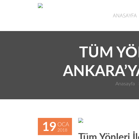
ANASAYFA
TÜM YÖN
ANKARA’Y
Anasayfa
19
OCA
2018
Tüm Yönleri İ