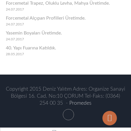
Forcemetal Trapez, Oluklu Levha, Mahya Üretimde.
24.07.2017
Forcemetal Alçıpan Profilleri Üretimde.
24.07.2017
Yasemin Boyaları Üretimde.
24.07.2017
40. Yapı Fuarına Katıldık.
28.05.2017
Copyright 2015 Deniz Yalıtım Adres: Organize Sanayi
Bölgesi 16. Cad. No:10 ÇORUM Tel-Faks: (0364)
254 00 35 -
Promedes