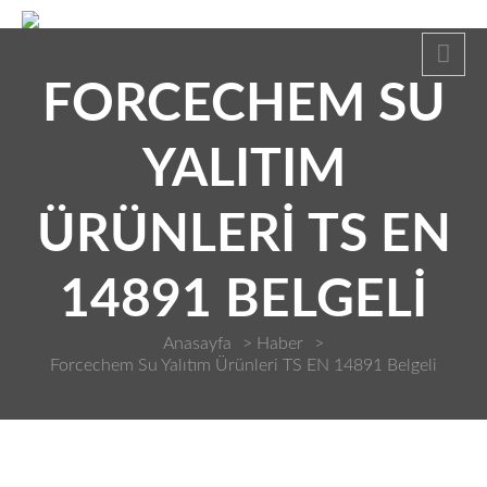
FORCECHEM SU
YALITIM
ÜRÜNLERI TS EN
14891 BELGELI
Anasayfa
>
Haber
>
Forcechem Su Yalıtım Ürünleri TS EN 14891 Belgeli